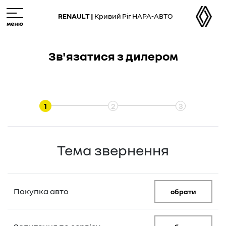
Skip
M
to
e
RENAULT |
Кривий Ріг НАРА-АВТО
main
n
content
u
Зв'язатися з дилером