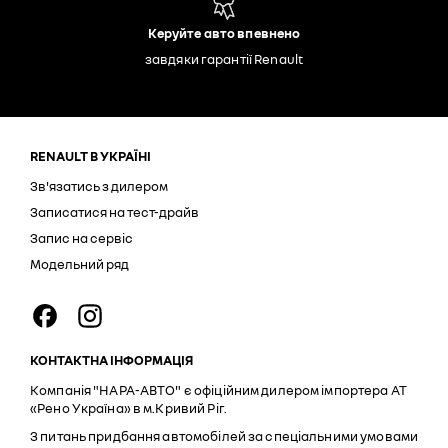
Керуйте авто впевнено
завдяки гарантії Renault
RENAULT В УКРАЇНІ
Зв'язатись з дилером
Записатися на тест-драйв
Запис на сервіс
Модельний ряд
КОНТАКТНА ІНФОРМАЦІЯ
Компанія "НАРА-АВТО" є офіційним дилером імпортера АТ
«Рено Україна» в м.Кривий Ріг.
З питань придбання автомобілей за спеціальними умовами