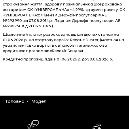
страхування життя і здоров'я позичальника (розраховано
за тарифом СК «УНІВЕРСАЛЬНА» – 4,99% від суми кредиту. СК
«УНІВЕРСАЛЬНА»: Ліцензія Держфінпослуг серія АЕ
№293990 від 07.08.2014 р., Ліцензія Держфінпослуг серія АЕ
№293760 від 21.05.2014 р.).
Щомісячний платіж розраховано від цін діючих станом на
01.06.2026 р. на стартову версію: Renault Duster; (мається на
увазі клієнтська вартість автомобіля зі знижкою за
кредитною програмою «Renault Бонус»).
Кредитна пропозиція діє з 01.06.2026 р. до 30.06.2026 р.
Головна
Моделі