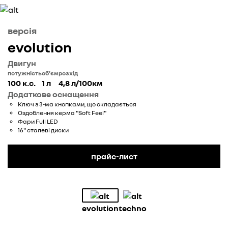
версія
evolution
Двигун
потужність
об'єм
розхід
100 к.с.
1 л
4,8 л/100км
Додаткове оснащення
Ключ з 3-ма кнопками, що складається
Оздоблення керма "Soft Feel"
Фари Full LED
16" сталеві диски
прайс-лист
evolution
techno