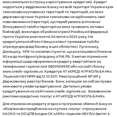
максимального строку користування кредитом). Кредит
надається у відділеннях Банку на всій території України крім
тимчасово окупованих територій та територій, на яких
державні органи України тимчасово не здійснюють свої
повноваження (території, що перебувають в оточенні
(блокуванні) та/або території на яких тривають активні
бойові дії), внаслідок збройної агресії Російської федерації
проти України розпочатої 24 лютого 2022 року. Не
кредитуються області (якщо клієнт проживає та/або
отримує дохід від бізнесу в цих областях): Луганську,
Донецьку, АРК та населені пункти, що розташовані ближче
50 км до лінії фронту/кордону з РФ, РБ. З метою отримання
інформації щодо оформлення кредиту звертайтеся за
телефонами гарячої лінії 0800305555 або на сайті банку
www.credit-agricole.ua. Кредитує АТ «КРЕДІ АГРІКОЛЬ БАНК».
Ліцензія НБУ №99 від 12.10.2011. Реєстраційний № 149 у
Державному реєстрі банків. Банк залишає за собою право
змінювати умови кредитування. Детальні умови
кредитування на сайті www.credit-agricole.ua. Замовником
реклами кредитних послуг є АТ «КРЕДІ АГРІКОЛЬ БАНК».
Для отримання кредиту згідно з програмою «Renault Бонус»
обов'язково придбання наступних послуг: страхування
КАСКО та ОСЦПВ (надає СК «ARX»: ліцензія НБУ б/н (витяг з