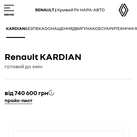
Skip
M
to
e
RENAULT |
Кривий Ріг НАРА-АВТО
main
n
content
u
KARDIAN
БЕЗПЕКА
ОСНАЩЕННЯ
ДВИГУН
АКСЕСУАРИ
ТЕХНІЧНІ
Renault KARDIAN
готовий до змін
від 740 600 грн
прайс-лист