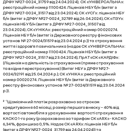
ДРФУ №27-0024_31759 від 24.04.2024); СК «УНІВЕРСАЛЬНА»:
реєстраційний номер 11100424. Ліцензія НБУ б/н (витяг з
ДРФУ №27-0024_31517 від 23.04.2024); СК «УСГ»: ліцензія НБУ
б/н (витяг з ДРФУ №27-0024_32789 від 26.04.2024); СК «ПЗУ»:
ліцензія НБУ б/н (витяг з ДРФУ №27-0024_31507 від
23.04.2024); СК «УНІКА»: реєстраційний номер 00020274.
Ліцензія НБУ б/н (витяг із Державного реєстру фінансових
установ № 27-0024/31519 від 23.04.2024 р.)) та страхування
життя і здоров'я позичальника (надає СК «УНІВЕРСАЛЬНА»:
реєстраційний номер 11100424. Ліцензія НБУ б/н (витяг з
ДРФУ №27-0024_31517 від 23.04.2024); ПрАТ «СК «КАРДІФ»:
(Ліцензія на діяльність із страхування (пряме страхування
та вхідне перестрахування) (Витяг НБУ з ДРФУ №27-
0024/32191 від 25.04.2024 р.); СК «УНІКА»: реєстраційний
номер 00020274. Ліцензія НБУ б/н (витяг із Державного
реєстру фінансових установ № 27-0024/31519 від 23.04.2024
р.)).
²˙¹Щомісячний платіж розраховано за строком
кредитування 60 місяці, розмір першого внеску – 40% від
вартості автомобіля з урахуванням вартості страхування
КАСКО 1-го року (розраховано за тарифом СК «ARX» - КАСКО
6,34%, франшиза 0,5%. Надає СК «ARX»: ліцензія НБУ б/н
(витяг з ДРФУ №27-0024_31759 від 24.04.2024)) та