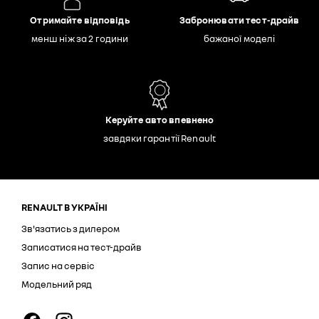
Отримайте відповідь
Забронювати тест-драйв
менш ніж за 2 години
бажаної моделі
Керуйте авто впевнено
завдяки гарантії Renault
RENAULT В УКРАЇНІ
Зв'язатись з дилером
Записатися на тест-драйв
Запис на сервіс
Модельний ряд