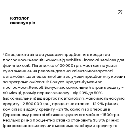
Каталог
аксесуарів
² Спеціальна ціна за умовами придбання в кредит за
програмою «Renault Бонус» від Mobilize Financial Services для
фізичних осіб. Під знижкою 100 000 грн. мається на увазі
сума зменшення рекомендованої клієнтської вартості
автомобіля до спеціальної ціни за умови придбання у кредит
за програмою «Renault Бонус». Кредитні умови за
програмою «Renault Бонус»: максимальний строк кредиту –
60 місяці, розмір першого внеску – від 20% до 50%
(максимальний) від вартості автомобіля, максимальна сума
кредиту – 2 500 000 грн., процентна ставка – 12,9 % річних,
комісія за видачу кредиту – 2,9 %, комісія за операції в
Державному реєстрі обтяжень рухомого майна – 1500 грн.
Реальна річна процентна ставка становить 35,3 % річних
(розрахована виходячи з максимальної суми кредиту та