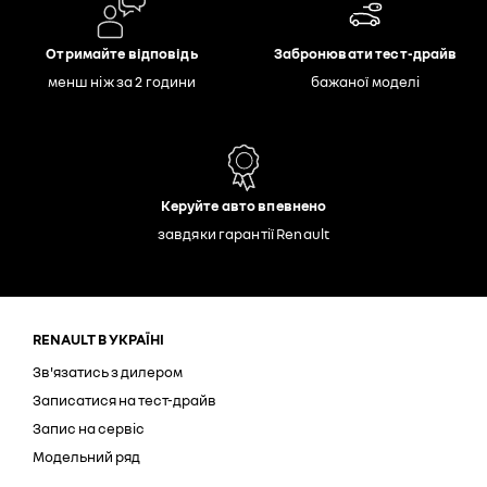
Отримайте відповідь
Забронювати тест-драйв
менш ніж за 2 години
бажаної моделі
Керуйте авто впевнено
завдяки гарантії Renault
RENAULT В УКРАЇНІ
Зв'язатись з дилером
Записатися на тест-драйв
Запис на сервіс
Модельний ряд