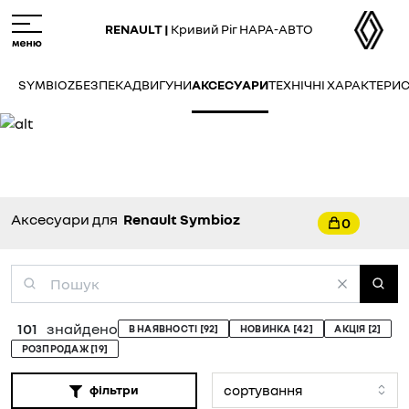
Skip
M
to
e
RENAULT |
Кривий Ріг НАРА-АВТО
main
n
content
u
SYMBIOZ
БЕЗПЕКА
ДВИГУНИ
АКСЕСУАРИ
ТЕХНІЧНІ ХАРАКТЕРИ